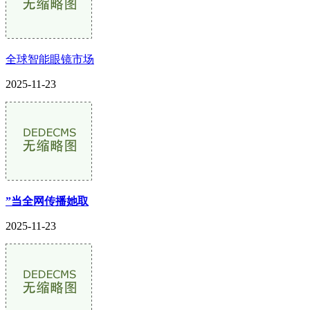
全球智能眼镜市场
2025-11-23
”当全网传播她取
2025-11-23