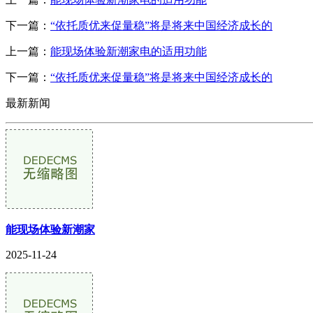
下一篇：
“依托质优来促量稳”将是将来中国经济成长的
上一篇：
能现场体验新潮家电的适用功能
下一篇：
“依托质优来促量稳”将是将来中国经济成长的
最新新闻
能现场体验新潮家
2025-11-24