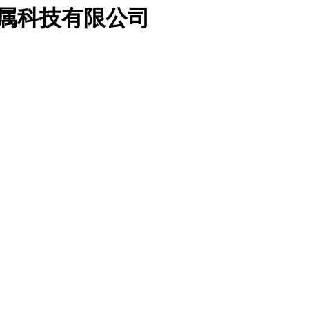
金属科技有限公司