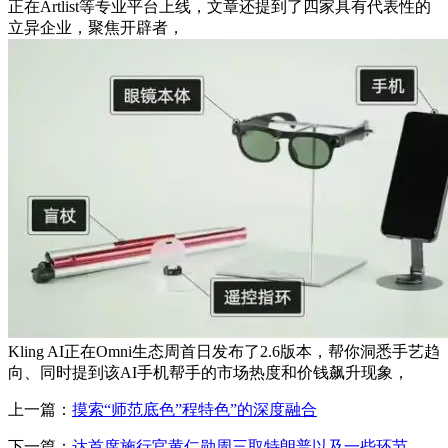
正在Artlist等专业平台上线，文章还提到了四家具有代表性的
立异企业，聚焦开辟者，
Kling AI正在Omni生态周首日发布了2.6版本，帮你洞悉手艺趋
向、同时提到该AI手机帮手的市场热度和价钱飙升现象，
上一篇：
摸索“师范底色”程特色”的深度融合
下一篇：
达首席施行官黄仁勋周三取特朗普以及一些环节