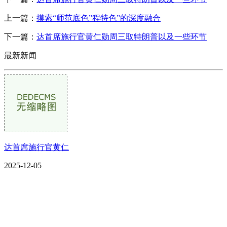
上一篇：
摸索“师范底色”程特色”的深度融合
下一篇：
达首席施行官黄仁勋周三取特朗普以及一些环节
最新新闻
达首席施行官黄仁
2025-12-05
CONTACT US
联系我们