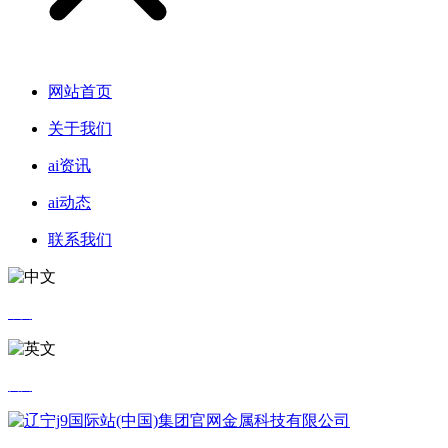
网站首页
关于我们
ai资讯
ai动态
联系我们
中文
英文