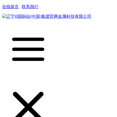
在线留言
|
联系我们