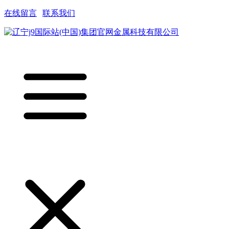
在线留言
|
联系我们