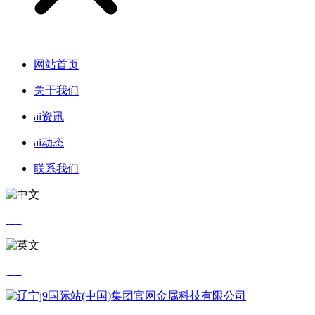
网站首页
关于我们
ai资讯
ai动态
联系我们
中文
英文