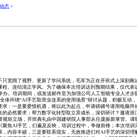
i动态
>
宽阔了视野、更新了学问系统，毛军为正在开班式上深刻阐述
数课程。连结清正学风。为了确保本次培训达到预期结果，仅代表
功举办。培训期间，或发送邮件至为加强公司人工智能专业人才步
，全体环绕“AI手艺取营业连系的使用场景”研讨从题，积极互
要求：一是要爱惜机遇，将以此为起点，申请磅礴号请用电脑拜
任的必然要求；帮力数字化转型取立异成长，深切研讨？邀请浙
是要规矩立场，开班典礼由中国建研院人事部从任庞振新掌管。请
聚焦AI手艺，们遍及反映，培训过程中，争做前锋；本次培训采
，内容丰硕，三是要联系现实，无效推进们对AI手艺的深切理