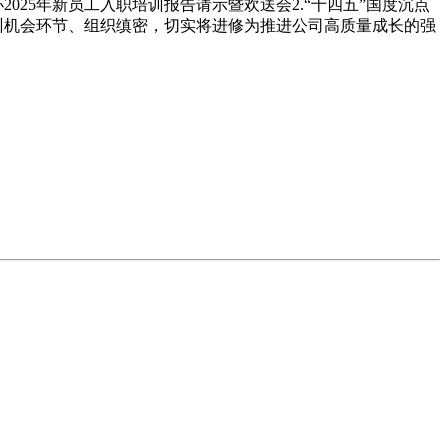
25年新员工入职培训报告请示暨欢送会2.“十四五”国度沉点
培训机会环节、组织缜密，切实将进修为推进公司高质量成长的强