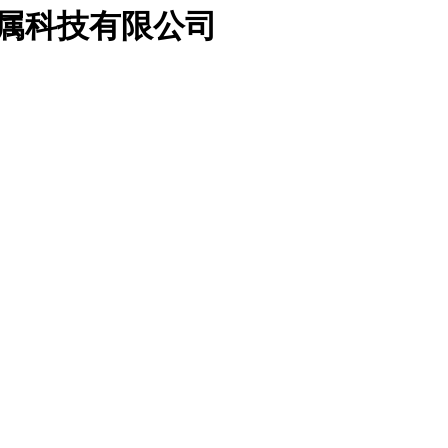
金属科技有限公司