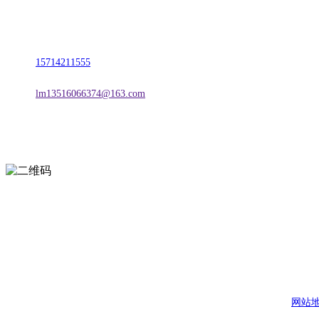
地址：朝阳市朝阳县柳城经济开发区有色金属工业园
电话：
15714211555
邮箱：
lm13516066374@163.com
扫一扫进入手机网站
页面版权归辽宁j9国际站(中国)集团官网金属科技有限公司 所有
网站