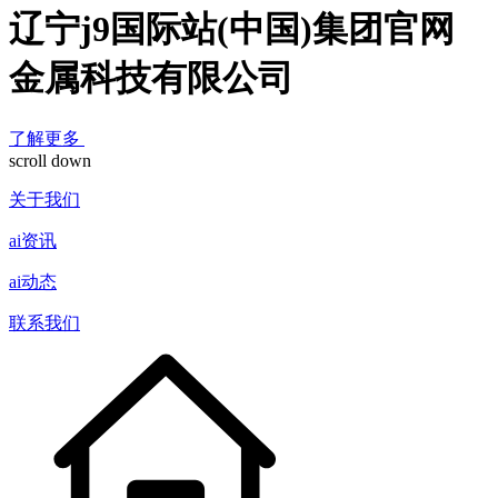
辽宁j9国际站(中国)集团官网
金属科技有限公司
了解更多
scroll down
关于我们
ai资讯
ai动态
联系我们