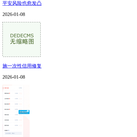
平安风险也愈发凸
2026-01-08
施一次性信用修复
2026-01-08