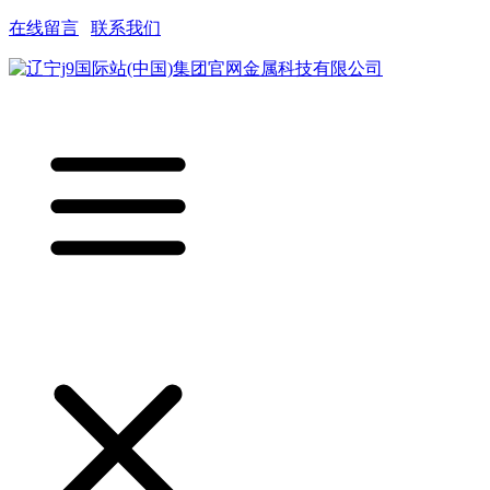
在线留言
|
联系我们