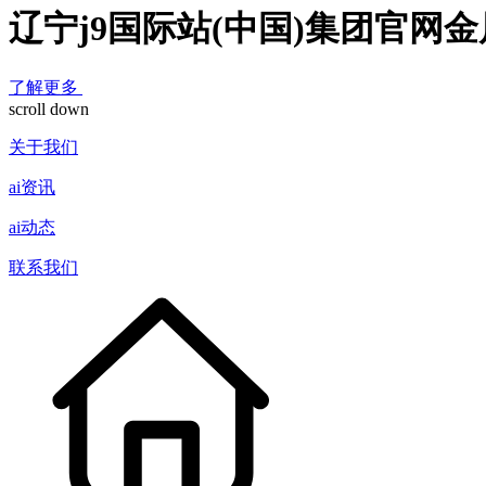
辽宁j9国际站(中国)集团官网
了解更多
scroll down
关于我们
ai资讯
ai动态
联系我们