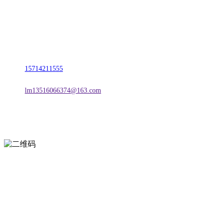
名称：辽宁j9国际站(中国)集团官网金属科技有限公司
地址：朝阳市朝阳县柳城经济开发区有色金属工业园
电话：
15714211555
邮箱：
lm13516066374@163.com
扫一扫进入手机网站