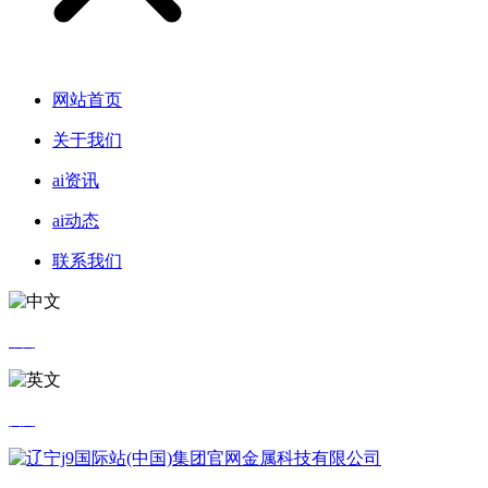
网站首页
关于我们
ai资讯
ai动态
联系我们
中文
英文