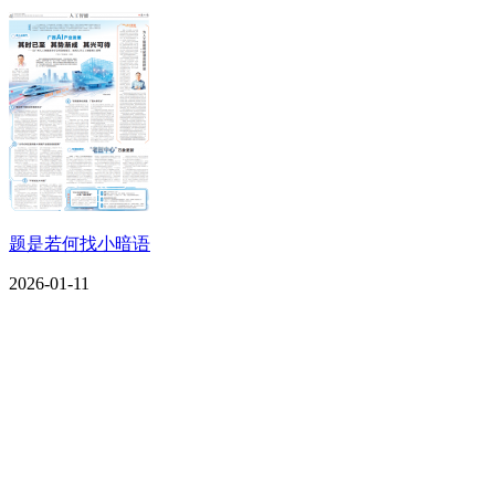
题是若何找小暗语
2026-01-11
CONTACT US
联系我们