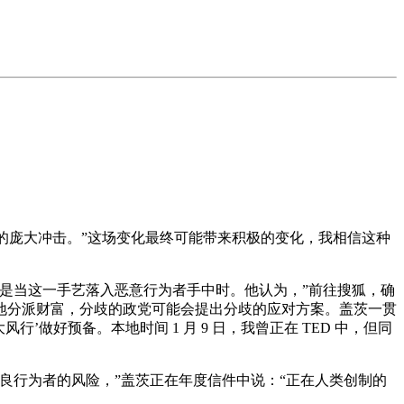
场的庞大冲击。”这场变化最终可能带来积极的变化，我相信这种
别是当这一手艺落入恶意行为者手中时。他认为，”前往搜狐，确
更好地分派财富，分歧的政党可能会提出分歧的应对方案。盖茨一贯
做好预备。本地时间 1 月 9 日，我曾正在 TED 中，但同
不良行为者的风险，”盖茨正在年度信件中说：“正在人类创制的