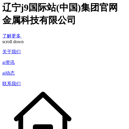
辽宁j9国际站(中国)集团官网
金属科技有限公司
了解更多
scroll down
关于我们
ai资讯
ai动态
联系我们