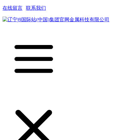
在线留言
|
联系我们