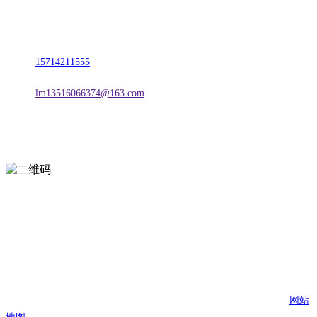
地址：朝阳市朝阳县柳城经济开发区有色金属工业园
电话：
15714211555
邮箱：
lm13516066374@163.com
扫一扫进入手机网站
页面版权归辽宁j9国际站(中国)集团官网金属科技有限公司 所有
网站