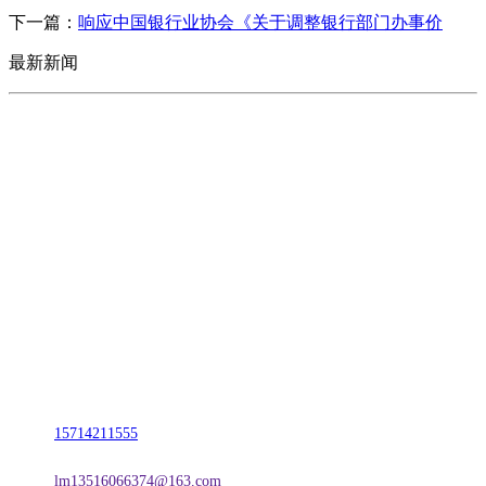
下一篇：
响应中国银行业协会《关于调整银行部门办事价
最新新闻
CONTACT US
联系我们
名称：辽宁j9国际站(中国)集团官网金属科技有限公司
地址：朝阳市朝阳县柳城经济开发区有色金属工业园
电话：
15714211555
邮箱：
lm13516066374@163.com