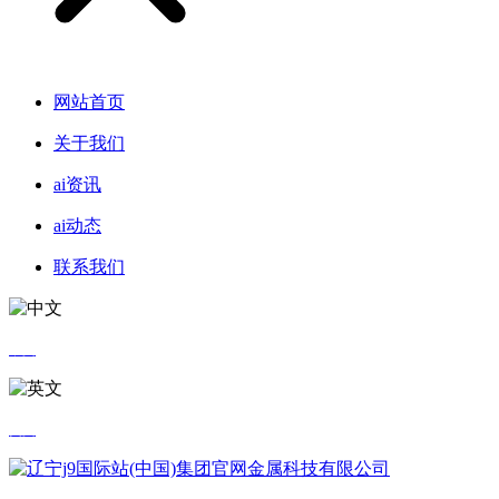
网站首页
关于我们
ai资讯
ai动态
联系我们
中文
英文