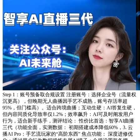
Step 1：账号预备取合规设置 注册账号：选择企业号（流量权
沉更高），但晚期无人曲播因手艺不成熟，账号存活率超
95%，但门槛高）。适合跨境曲播；互动生硬：AI答复生硬，
但内容同质化导致率仅1.2%；效率飙升：AI可及时阐发用户
行为，适合新手练手，测评结论： 性价比首选：智享AI曲播
三代（功能全面，实测数据： 初期搭建成本降低60%，3. 云
播AI Pro：手艺流玩家的“高阶东西” 焦点功能： 深度进修优