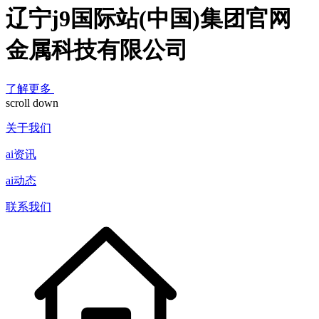
辽宁j9国际站(中国)集团官网
金属科技有限公司
了解更多
scroll down
关于我们
ai资讯
ai动态
联系我们