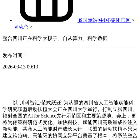
j9国际站(中国)集团官网
>
ai动态
>
整合四川正在科学大模子、自从算力、科学数据
发布时间：
2026-03-13 09:13
以“川科智汇·范式跃迁”为从题的四川省人工智能赋能科
学研究联盟启动扶植大会正在四川大学举行。打制立脚四川、
辐射全国的AI for Science先行示范区和主要策源地。会上，更
将为鞭策科研范式变化、加快科技、赋能四川高质量成长注入
新动能。共商人工智能财产成长大计，联盟的启动扶植不只为
建立跨范畴、高能级的协同立异平台奠基了根本，将系统整合