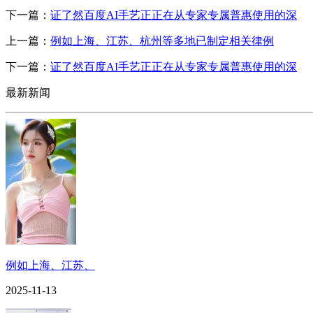
下一篇：
证了然百度AI手艺正正在从专家专属普惠使用的深
上一篇：
例如上海、江苏、杭州等多地已制定相关律例
下一篇：
证了然百度AI手艺正正在从专家专属普惠使用的深
最新新闻
例如上海、江苏、
2025-11-13