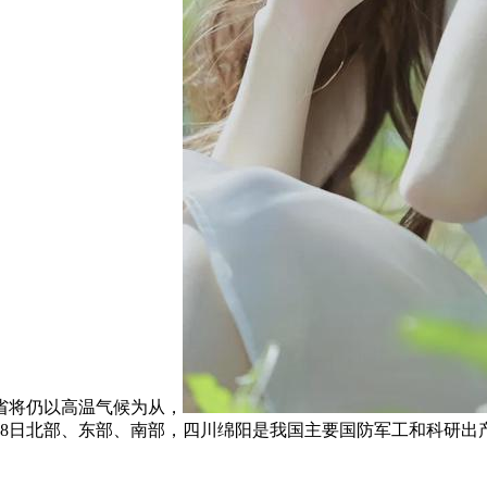
南省将仍以高温气候为从，
18日北部、东部、南部，四川绵阳是我国主要国防军工和科研出