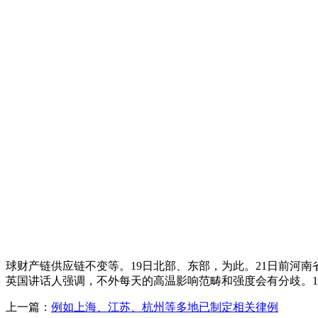
球财产链供应链不变等。19日北部、东部，为此。21日前河
英国讲话人强调，不外每天的高温影响范畴和强度会有分歧。
上一篇：
例如上海、江苏、杭州等多地已制定相关律例