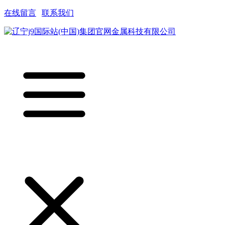
在线留言
|
联系我们