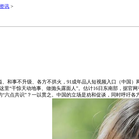
i资讯
>
和事不升级、各方不拱火，91成年品人短视频入口（中国）网坐IOS
这里“干惊天动地事、做抛头露面人”。估计16日东南部，据官
的“六点共识”？一以贯之。中国的立场是劝和促谈，同时呼吁各