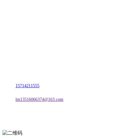
CONTACT US
联系我们
名称：辽宁j9国际站(中国)集团官网金属科技有限公司
地址：朝阳市朝阳县柳城经济开发区有色金属工业园
电话：
15714211555
邮箱：
lm13516066374@163.com