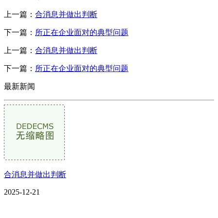
上一篇：
合消息并做出判断
下一篇：
所正在企业面对的典型问题
上一篇：
合消息并做出判断
下一篇：
所正在企业面对的典型问题
最新新闻
合消息并做出判断
2025-12-21