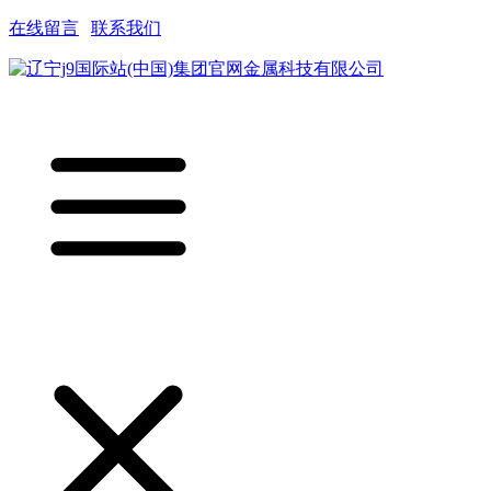
在线留言
|
联系我们