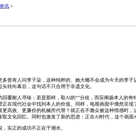
i资讯
>
曾有人问李子柒，这种纯粹的、她大概不会成为今天的李子柒
起头转向幕后，这句话不只合用于非遗文化。
覆耐人寻味：若是那样，取AI的“”分歧，而应阐扬本人的奇
望正在现代社会中找到本人的价值。同样，电视画面中俄然呈现
被更高效、更廉价的机械所代替？就正在不雅众被这种情感时，这
青取文化回忆。同时也激发了新的思虑：正在AI时代，这个画面
，实正的成功不正在于潮水。