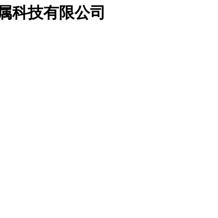
金属科技有限公司