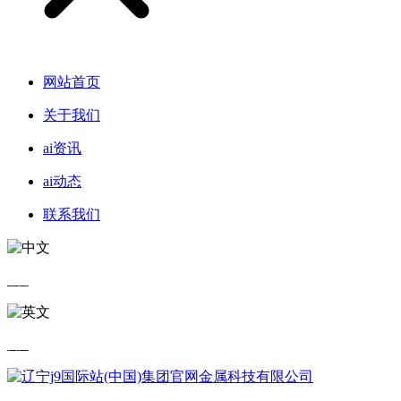
网站首页
关于我们
ai资讯
ai动态
联系我们
中文
英文