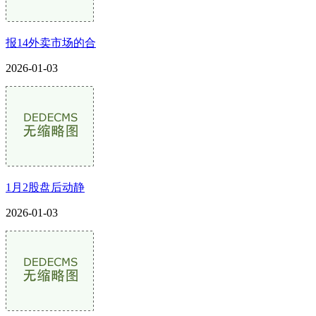
报14外卖市场的合
2026-01-03
1月2股盘后动静
2026-01-03