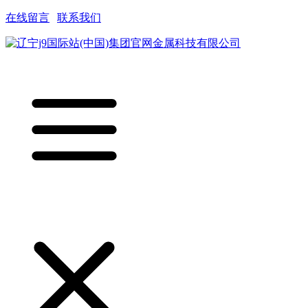
在线留言
|
联系我们