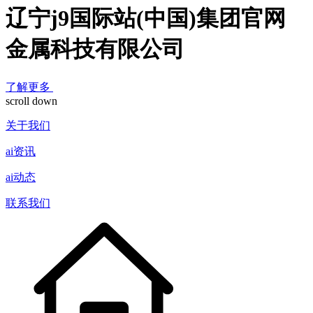
辽宁j9国际站(中国)集团官网
金属科技有限公司
了解更多
scroll down
关于我们
ai资讯
ai动态
联系我们