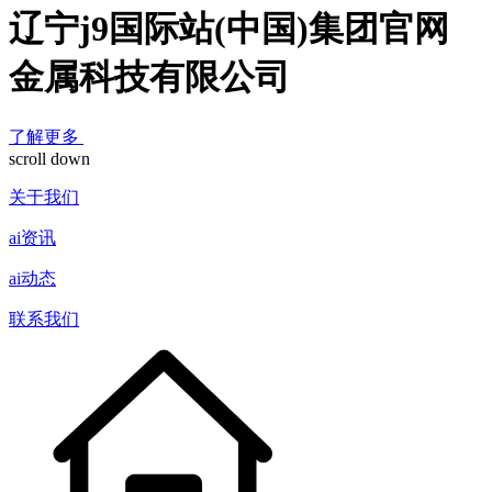
辽宁j9国际站(中国)集团官网
金属科技有限公司
了解更多
scroll down
关于我们
ai资讯
ai动态
联系我们