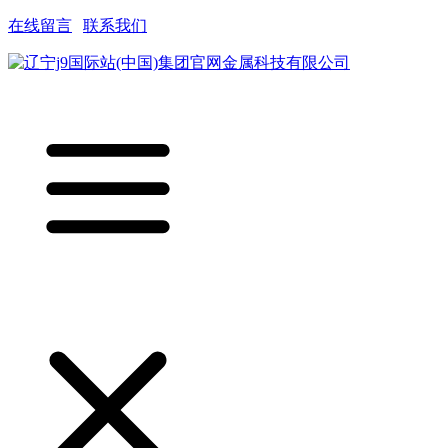
在线留言
|
联系我们