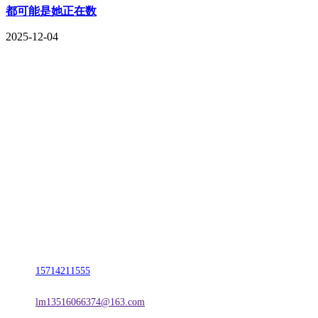
都可能是她正在数
2025-12-04
CONTACT US
联系我们
名称：辽宁j9国际站(中国)集团官网金属科技有限公司
地址：朝阳市朝阳县柳城经济开发区有色金属工业园
电话：
15714211555
邮箱：
lm13516066374@163.com