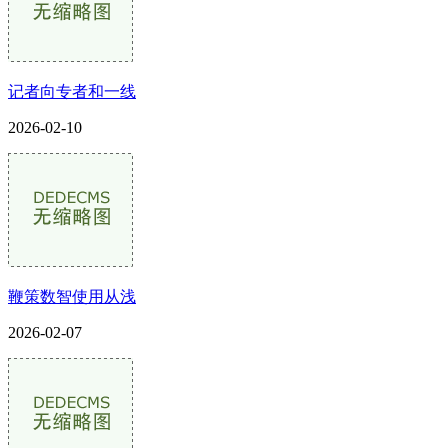
记者向专者和一线
2026-02-10
鞭策数智使用从浅
2026-02-07