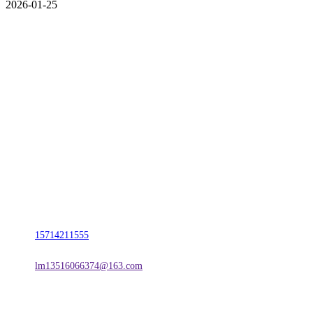
2026-01-25
CONTACT US
联系我们
名称：辽宁j9国际站(中国)集团官网金属科技有限公司
地址：朝阳市朝阳县柳城经济开发区有色金属工业园
电话：
15714211555
邮箱：
lm13516066374@163.com