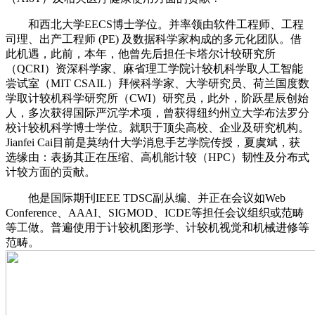
和西北大学EECS博士学位。并率领由软件工程师、工程
司理、出产工程师 (PE) 及数据科学家构成的多元化团队。借
此机遇，此前，本年，他曾先后担任卡塔尔计较研究所
（QCRI）资深科学家、麻省理工学院计较机科学取人工智能
尝试室（MIT CSAIL）拜候科学家、大学研究员、荷兰国度数
学取计较机科学研究所（CWI）研究员，此外，阶跃星辰创始
人，多次获得国际严沉学术项，曾获得纽约州立大学布法罗分
校计较机科学博士学位。就职于顶尖高校、企业及研究机构。
Jianfei Cai目前是莫纳什大学消息手艺学院传授，夏虞斌，获
选缘由：表扬其正在压缩、高机能计较（HPC）韧性及分布式
计较方面的贡献。
他是国际期刊IEEE TDSC副从编、并正在会议如Web
Conference、AAAI、SIGMOD、ICDE等担任会议组织或范畴
等工做。普遍使用于计较机图形学、计较机视觉和机械进修等
范畴。