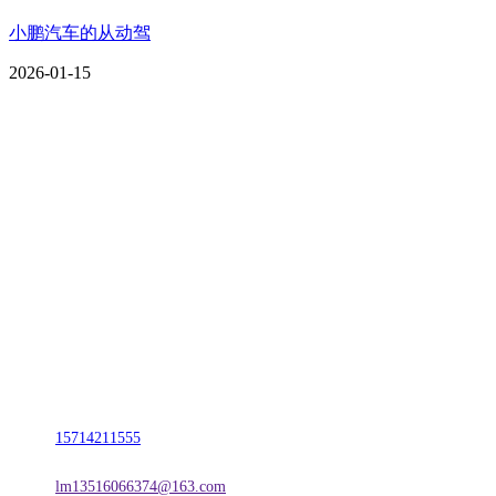
小鹏汽车的从动驾
2026-01-15
CONTACT US
联系我们
名称：辽宁j9国际站(中国)集团官网金属科技有限公司
地址：朝阳市朝阳县柳城经济开发区有色金属工业园
电话：
15714211555
邮箱：
lm13516066374@163.com