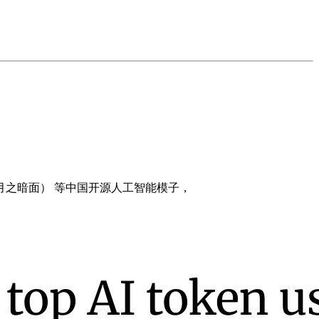
I（月之暗面） 等中国开源人工智能模子，