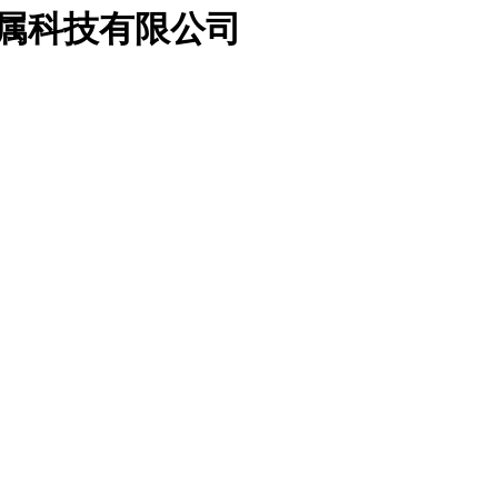
金属科技有限公司