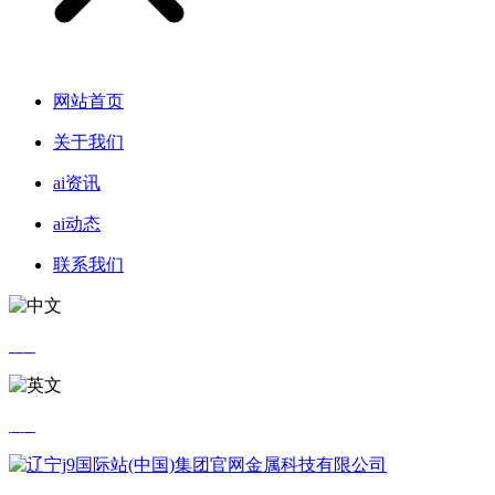
网站首页
关于我们
ai资讯
ai动态
联系我们
中文
英文