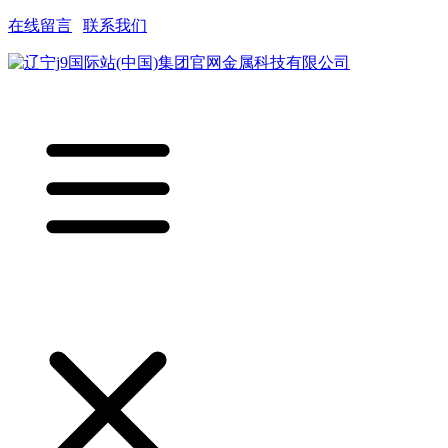
在线留言
|
联系我们