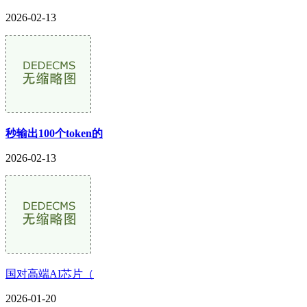
2026-02-13
秒输出100个token的
2026-02-13
国对高端AI芯片（
2026-01-20