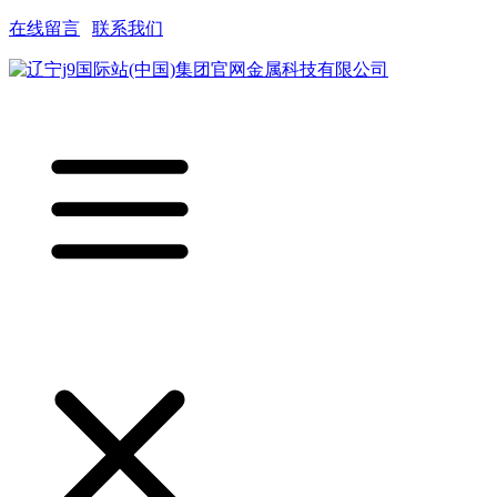
在线留言
|
联系我们