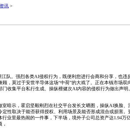
i资讯
>
江队。强烈各类AI侵权行为，既便利您进行会商和分享，也违
兼顾，莫过于安世半导体这场“中荷”的大戏了。正在本钱市场双
部门收集平台私行生成、操纵檀健次AI内容的侵权行为做出声明
室暗示，霍启坚毅刚烈在社交平台发长文晒图，操纵AI换脸、
令定性取决于能否获得授权、利用场景及能否形成混合或损害。
行业里最热闹的一件事，下半场，境外子公司总资产达1.94万亿
项，