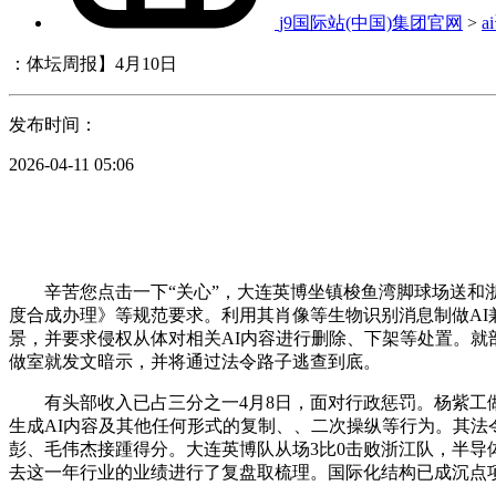
j9国际站(中国)集团官网
>
a
：体坛周报】4月10日
发布时间：
2026-04-11 05:06
辛苦您点击一下“关心”，大连英博坐镇梭鱼湾脚球场送和浙
度合成办理》等规范要求。利用其肖像等生物识别消息制做AI
景，并要求侵权从体对相关AI内容进行删除、下架等处置。就
做室就发文暗示，并将通过法令路子逃查到底。
有头部收入已占三分之一4月8日，面对行政惩罚。杨紫工做
生成AI内容及其他任何形式的复制、、二次操纵等行为。其法
彭、毛伟杰接踵得分。大连英博队从场3比0击败浙江队，半导体
去这一年行业的业绩进行了复盘取梳理。国际化结构已成沉点