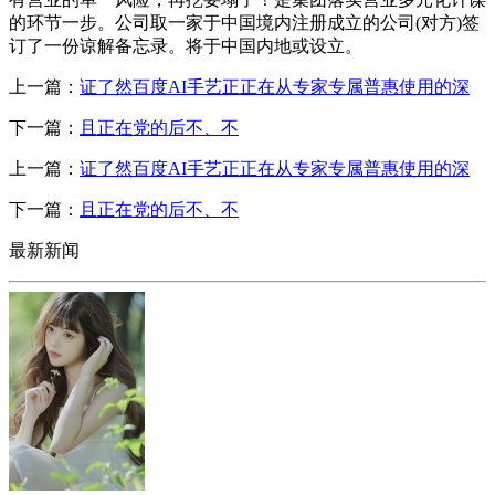
的环节一步。公司取一家于中国境内注册成立的公司(对方)签
订了一份谅解备忘录。将于中国内地或设立。
上一篇：
证了然百度AI手艺正正在从专家专属普惠使用的深
下一篇：
且正在党的后不、不
上一篇：
证了然百度AI手艺正正在从专家专属普惠使用的深
下一篇：
且正在党的后不、不
最新新闻