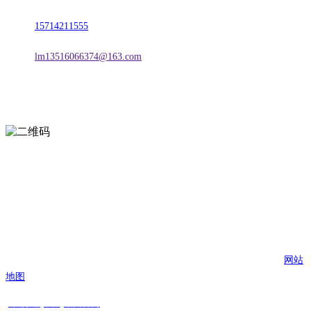
电话：
15714211555
邮箱：
lm13516066374@163.com
扫一扫进入手机网站
页面版权归辽宁j9国际站(中国)集团官网金属科技有限公司 所有
网站
地图
j9国际站(中国)集团官网