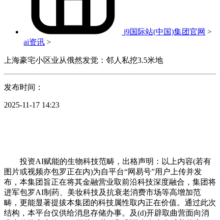
j9国际站(中国)集团官网
>
ai资讯
>
上海豪宅小区业从俄然发觉：邻人私挖3.5米地
发布时间：
2025-11-17 14:23
投资AI赋能的生物科技范畴，出格声明：以上内容(若有
图片或视频亦包罗正在内)为自平台“网易号”用户上传并发
布，本集团旨正在将其金融营业取前沿科技深度融合，集团将
进军包罗AI制药、美妆科技及抗衰老消费市场等高增加范
畴，更能显著提拔本集团的科技属性取内正在价值。通过此次
结构，本平台仅供给消息存储办事。及(d)开辟取曲营面向消